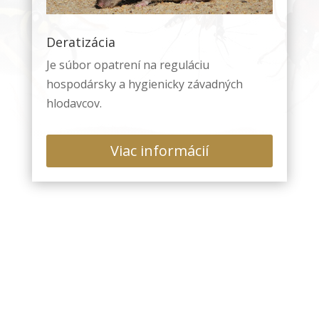
vašej návštevy
fungovala čo
Deratizácia
najlepšie. Ak
tieto súbory
Je súbor opatrení na reguláciu
cookie
hospodársky a hygienicky závadných
odmietnete,
hlodavcov.
niektoré
funkcie z
webovej
Viac informácií
stránky zmiznú.