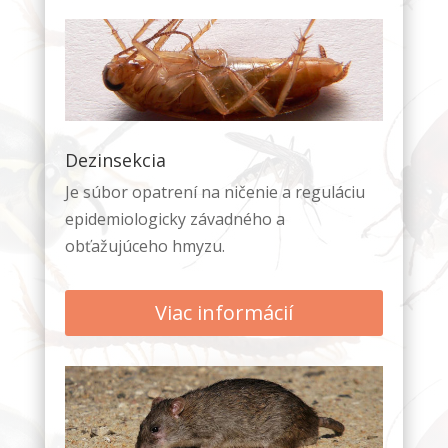
Štatistiky
Aby sme
mohli
zlepšiť
funkčnosť
a štruktúru
Dezinsekcia
webovej
Je súbor opatrení na ničenie a reguláciu
stránky na
epidemiologicky závadného a
základe
spôsobu
obťažujúceho hmyzu.
používania
webovej
Viac informácií
stránky.
Používateľská
spokojnosť
Aby naša
stránka počas