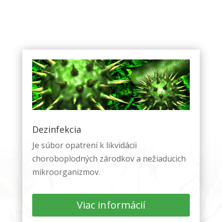
Dezinfekcia
Nevyhnutné
Tieto súbory
Je súbor opatrení k likvidácii
cookie nie sú
choroboplodných zárodkov a nežiaducich
voliteľné. Sú
mikroorganizmov.
potrebné pre
fungovanie
webovej
Viac informácií
stránky.