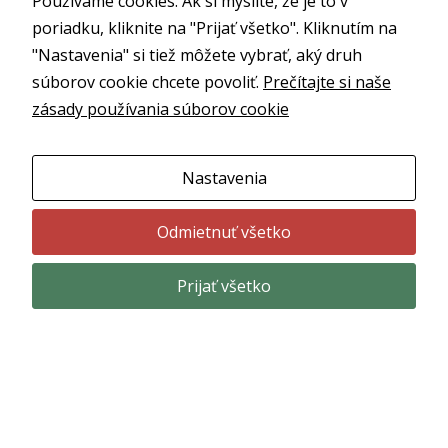
Používame cookies. Ak si myslíte, že je to v
poriadku, kliknite na "Prijať všetko". Kliknutím na
Dezinsekcia
"Nastavenia" si tiež môžete vybrať, aký druh
súborov cookie chcete povoliť.
Prečítajte si naše
Ničenie a regulácia epidemiologicky
zásady používania súborov cookie
závadného a obťažujúceho hmyzu.
Deratizácia
Nastavenia
Regulácia hospodársky a hygienicky
Odmietnuť všetko
závadných hlodavcov.
Prijať všetko
Nastavenia cookies