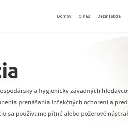
Domov
O nás
Dezinfekcia
ia
 hospodársky a hygienicky závadných hlodavco
ánenia prenášania infekčných ochorení a pre
ciu sa používame pitné alebo požerové nástr