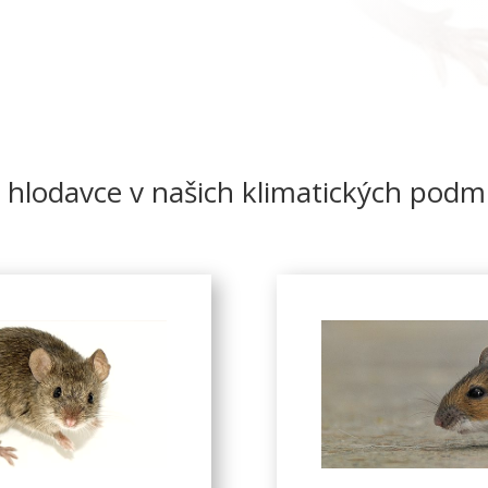
a hlodavce v našich klimatických podm
Nevyhnutné
Tieto súbory
cookie nie sú
voliteľné. Sú
potrebné pre
fungovanie
webovej
stránky.