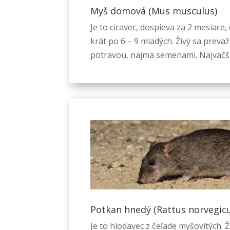
Myš domová (Mus musculus)
Je to cicavec, dospieva za 2 mesiace,
krát po 6 – 9 mladých. Živý sa preva
potravou, najmä semenami. Najväčšiu
Potkan hnedý (Rattus norvegicu
Je to hlodavec z čeľade myšovitých. Ž