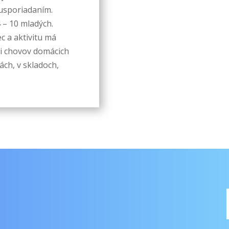
 usporiadaním.
vašej návštevy
fungovala čo
 – 10 mladých.
najlepšie. Ak
ec a aktivitu má
tieto súbory
sti chovov domácich
cookie
ách, v skladoch,
odmietnete,
niektoré
funkcie z
webovej
stránky zmiznú.