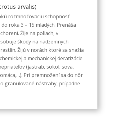
rotus arvalis)
sokú rozmnožovaciu schopnosť.
 do roka 3 – 15 mladých. Prenáša
horení. Žije na poliach, v
ôsobuje škody na nadzemných
rastlín. Žijú v norách ktoré sa snažia
hemickej a mechanickej deratizácie
epriateľov (jastrab, sokol, sova,
 domáca,…). Pri premnožení sa do nôr
bo granulované nástrahy, prípadne