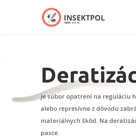
Deratizác
Je súbor opatrení na reguláciu
alebo represívne z dôvodu zabr
materiálnych škôd. Na deratizá
pasce.