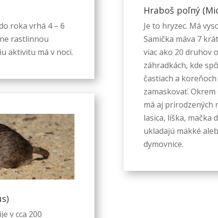
Hraboš poľný (Mic
Štatistiky
 do roka vrhá 4 – 6
Je to hryzec. Má vy
Aby sme
žne rastlinnou
Samička máva 7 krát
mohli
 aktivitu má v noci.
viac ako 20 druhov oc
zlepšiť
záhradkách, kde sp
funkčnosť
a štruktúru
častiach a koreňoch 
webovej
zamaskovať. Okrem c
stránky na
má aj prirodzených n
základe
lasica, líška, mačka
spôsobu
používania
ukladajú mäkké ale
webovej
dymovnice.
stránky.
Používateľská
spokojnosť
s)
Aby naša
ije v cca 200
stránka počas