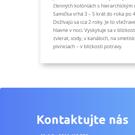
členných kolóniách s hierarchickým
Samička vrhá 3 – 5 krát do roka po 4
Dožívajú sa cca 2 roky. Je to všežrav
hlavne v noci. Vyskytuje sa v blízko
zvierat, vody, v kanáloch, na smetisk
pivniciach – v blízkosti potravy.
Kontaktujte nás